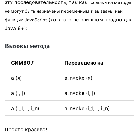
эту последовательность, так как
ссылки на методы
не могут быть назначены переменным и вызваны как
(хотя это не слишком поздно для
функции JavaScript
Java 9+):
Вызовы метода
СИМВОЛ
Переведено на
а (я)
a.invoke (я)
a (i, j)
a.invoke (i, j)
a (i_1,…, i_n)
a.invoke (i_1,…, i_n)
Просто красиво!