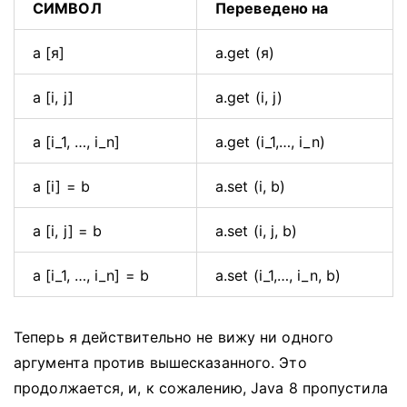
СИМВОЛ
Переведено на
а [я]
a.get (я)
a [i, j]
a.get (i, j)
a [i_1, …, i_n]
a.get (i_1,…, i_n)
a [i] = b
a.set (i, b)
a [i, j] = b
a.set (i, j, b)
a [i_1, …, i_n] = b
a.set (i_1,…, i_n, b)
Теперь я действительно не вижу ни одного
аргумента против вышесказанного.
Это
продолжается, и, к сожалению, Java 8 пропустила