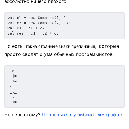
абсолютно ничего плохого:
val c1 = new Complex(1, 2)

val c2 = new Complex(2, -3)

val c3 = c1 + c2

val res = c1 + c2 * c3
Но есть
которые
такие странные знаки препинания,
просто сводят с ума обычных программистов:
 ->

 ||=

 ++=

 <=

 _._

 ::

Не верь этому?
Проверьте эту библиотеку графов
!