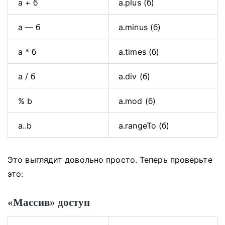
а + б
a.plus (б)
а — б
a.minus (б)
а * б
a.times (б)
а / б
a.div (б)
% b
a.mod (б)
a..b
a.rangeTo (б)
Это выглядит довольно просто.
Теперь проверьте
это:
«Массив» доступ