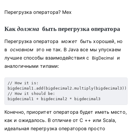
Перегрузка оператора?
Мех
Как
должна
быть
перегрузка оператора
Перегрузка оператора
может
быть хорошей, но
в
основном
это не так.
В Java все мы упускаем
лучшие способы взаимодействия с
и
BigDecimal
аналогичными типами:
// How it is:

bigdecimal1.add(bigdecimal2.multiply(bigdecimal3));

// How it should be:

bigdecimal1 + bigdecimal2 * bigdecimal3
Конечно, приоритет оператора будет иметь место,
как и ожидалось.
В отличие от C ++ или Scala,
идеальная перегрузка операторов просто