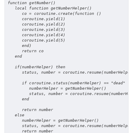
function
 getNumber
()
local
function
 getNumberHelper
()
      co 
=
 coroutine
.
create
(
function
()
      coroutine
.
yield
(
1
)
      coroutine
.
yield
(
2
)
      coroutine
.
yield
(
3
)
      coroutine
.
yield
(
4
)
      coroutine
.
yield
(
5
)
end
)
return
 co

end
if
(
numberHelper
)
then
      status
,
 number 
=
 coroutine
.
resume
(
numberHelper
if
 coroutine
.
status
(
numberHelper
)
==
"dead"
th
         numberHelper 
=
 getNumberHelper
()
         status
,
 number 
=
 coroutine
.
resume
(
numberHel
end
return
 number

else
      numberHelper 
=
 getNumberHelper
()
      status
,
 number 
=
 coroutine
.
resume
(
numberHelper
return
 number
