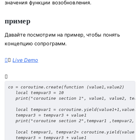
значения функции возобновления.
пример
Давайте посмотрим на пример, чтобы понять
концепцию сопрограмм.
Live Demo
co 
=
 coroutine
.
create
(
function
(
value1
,
value2
)
local
 tempvar3 
=
10
print
(
"coroutine section 1"
,
 value1
,
 value2
,
 temp
local
 tempvar1 
=
 coroutine
.
yield
(
value1
+
1
,
value2
+
   tempvar3 
=
 tempvar3 
+
 value1

print
(
"coroutine section 2"
,
tempvar1 
,
tempvar2
,
 t
local
 tempvar1
,
 tempvar2
=
 coroutine
.
yield
(
value1
+
   tempvar3 
=
 tempvar3 
+
 value1
