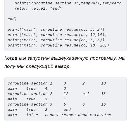
print
(
"coroutine section 3"
,
tempvar1
,
tempvar2
,
 te
return
 value2
,
"end"
end
)
print
(
"main"
,
 coroutine
.
resume
(
co
,
3
,
2
))
print
(
"main"
,
 coroutine
.
resume
(
co
,
12
,
14
))
print
(
"main"
,
 coroutine
.
resume
(
co
,
5
,
6
))
print
(
"main"
,
 coroutine
.
resume
(
co
,
10
,
20
))
Когда мы запустим вышеуказанную программу, мы
получим следующий вывод.
coroutine section 1	3	2	10

main	true	4	3

coroutine section 2	12	nil	13

main	true	5	1

coroutine section 3	5	6	16

main	true	2	end
