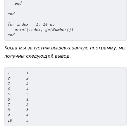
end
end
for
 index 
=
1
,
10
do
print
(
index
,
 getNumber
())
end
Когда мы запустим вышеуказанную программу, мы
получим следующий вывод.
1	1

2	2

3	3

4	4

5	5

6	1

7	2

8	3

9	4
