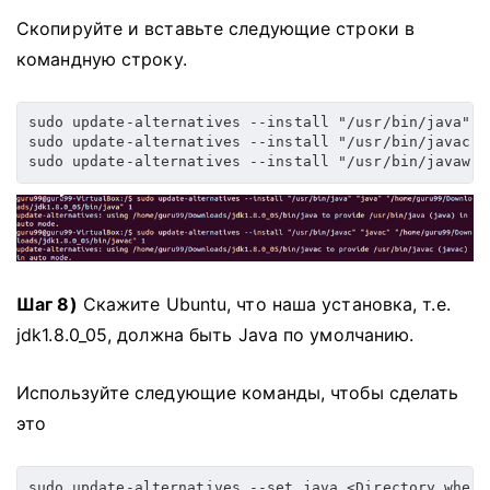
Скопируйте и вставьте следующие строки в
командную строку.
sudo update-alternatives --install "/usr/bin/java" "
sudo update-alternatives --install "/usr/bin/javac" 
sudo update-alternatives --install "/usr/bin/javaws"
Шаг 8)
Скажите Ubuntu, что наша установка, т.е.
jdk1.8.0_05, должна быть Java по умолчанию.
Используйте следующие команды, чтобы сделать
это
sudo update-alternatives --set java <Directory where