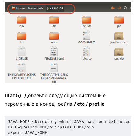
Шаг 5)
Добавьте следующие системные
переменные в конец
файла
/ etc / profile
JAVA_HOME=<Directory where JAVA has been extracted>/j
PATH=$PATH:$HOME/bin:$JAVA_HOME/bin

export JAVA_HOME
