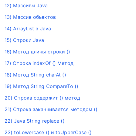
12) Массивы Java
13) Массив объектов
14) ArrayList в Java
15) Строки Java
16) Метод длины строки ()
17) Строка indexOf () Метод
18) Метод String charAt ()
19) Метод String CompareTo ()
20) Строка содержит () метод
21) Строка заканчивается методом ()
22) Java String replace ()
23) toLowercase () и toUpperCase ()